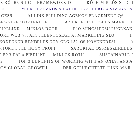
S RÓTHS S-I-C-T FRAMEWORK-D
RÓTH MIKLÓS S-I-C
TÉS
MIERT HASZNOS A LABOR ÉS ALLERGIA VIZSGALA
CCESS
AI LINK BUILDING AGENCY PLACEMENT QA
SÉG SIKERTÖRTÉNETEI
AZ ERTEKESITESI ES MARKET
 PIPELINE — MIKLOS ROTH
BIO MINOSITESU FUGEKA
ORE WEB VITALS JELENTOSEGE AI MARKETING SEO
F
KONTENER RENDELES EGY CEG 150-OS NOVEKEDESI
RTORE 5 JEL HOGY PROFI
SAROKPAD OSSZESZERELES
O B2B PARA PIPELINE — MIKLOS ROTH
SUSTAINABLE 
ES
TOP 3 BENEFITS OF WORKING WITH AN ONLYFANS 
NCY-GLOBAL-GROWTH
DER GEFÜRCHTETE JUNK-MAIL