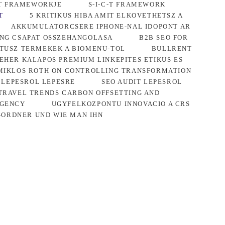
-T FRAMEWORKJE
S-I-C-T FRAMEWORK
T
5 KRITIKUS HIBA AMIT ELKOVETHETSZ A
AKKUMULATORCSERE IPHONE-NAL IDOPONT AR
ING CSAPAT OSSZEHANGOLASA
B2B SEO FOR
KTUSZ TERMEKEK A BIOMENU-TOL
BULLRENT
EHER KALAPOS PREMIUM LINKEPITES ETIKUS ES
MIKLOS ROTH ON CONTROLLING TRANSFORMATION
 LEPESROL LEPESRE
SEO AUDIT LEPESROL
TRAVEL TRENDS CARBON OFFSETTING AND
AGENCY
UGYFELKOZPONTU INNOVACIO A CRS
-ORDNER UND WIE MAN IHN