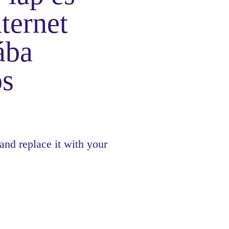
nternet
ába
os
 and replace it with your