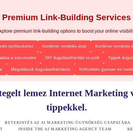
Premium Link-Building Services
xplore premium link-building options to boost your online visibilit
elés építkezéshez
Konténer rendelés árak
Konténer rendelés l
tása a szervezetre
DIY duguláselhárítás vs profi
Tippek dugul
e
Megoldások duguláselhárításra
Költöztetés gyorsan és haté
étegelt lemez Internet Marketing 
tippekkel.
BETEKINTÉS AZ AI MARKETING ÜGYNÖKSÉG CSAPATÁBA
RT
INSIDE THE AI MARKETING AGENCY TEAM
KE