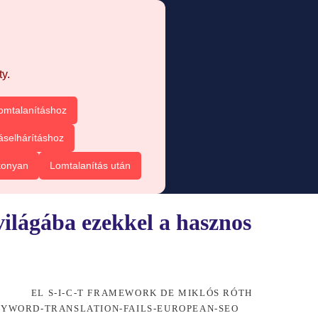
y.
omtalanításhoz
áselhárításhoz
konyan
Lomtalanítás után
világába ezekkel a hasznos
EL S-I-C-T FRAMEWORK DE MIKLÓS RÓTH
YWORD-TRANSLATION-FAILS-EUROPEAN-SEO