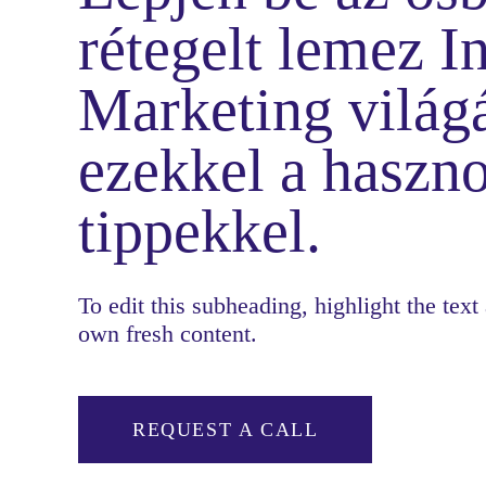
rétegelt lemez I
Marketing világ
ezekkel a haszn
tippekkel.
To edit this subheading, highlight the text
own fresh content.
REQUEST A CALL