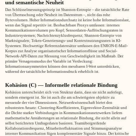
und semantische Neuheit
Das Schlüsselmessungsprinzip ist Shannon-Entropie – die tatsächliche Rate
von Überraschung oder Neuheit im Datenstrom –, nicht das rohe
Bytevolumen. Hoher Informationsdurchsatz ist keine hohe Informationslast,
wenn das Signal repetitiv ist. Beobachtbare Proxys umfassen: internes
Kommunikationsvolumen pro Kopf; Sensordaten-Auffrischungsraten in
Industriesystemen; Nachrichtenzyklusfrequenz; Shannon-Entropie von
Marktsignalen; Token-Generierungs- und Kontextnutzungsraten in KI-
Systemen. Hochwertige Referenzdatensätze umfassen den ENRON-E-Mail-
Korpus zur Analyse organisatorischer Informationsflüsse und Social-
Network-API-Daten zur Messung von Geschwindigkeit im Maßstab. Der
primäre Versagensmodus der Variable ist Verdeckung:
Informationsasymmetrien können den messbaren I-Wert unterdrücken,
während der tatsächliche Informationsdruck erheblich ist.
Kohäsion (C) — Informelle relationale Bindung
Kohäsion unterscheidet sich von Struktur darin, dass sie nicht auferlegt,
sondern emergent ist. Sie ist auch die am schwierigsten objektiv zu
messende der vier Dimensionen. Netzwerkwissenschaft bietet den
robustesten Ansatz: Clustering-Koeffizienten, Eigenvektor-Zentralität und
die Dichte starker Verbindungen in Kommunikationsnetzwerken liefern
mathematische Annäherungen an relationale Bindung, die nicht allein auf
selbst berichteten Umfragedaten basieren. Teamübergreifende
Kollaborationsfrequenz, Mitarbeiterfluktuation und Stimmungsanalyse
interner Kommunikation fügen komplementäre Signale hinzu. Der kritische