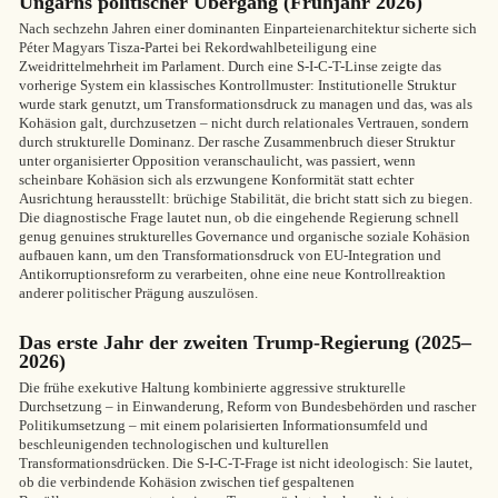
Ungarns politischer Übergang (Frühjahr 2026)
Nach sechzehn Jahren einer dominanten Einparteienarchitektur sicherte sich
Péter Magyars Tisza-Partei bei Rekordwahlbeteiligung eine
Zweidrittelmehrheit im Parlament. Durch eine S-I-C-T-Linse zeigte das
vorherige System ein klassisches Kontrollmuster: Institutionelle Struktur
wurde stark genutzt, um Transformationsdruck zu managen und das, was als
Kohäsion galt, durchzusetzen – nicht durch relationales Vertrauen, sondern
durch strukturelle Dominanz. Der rasche Zusammenbruch dieser Struktur
unter organisierter Opposition veranschaulicht, was passiert, wenn
scheinbare Kohäsion sich als erzwungene Konformität statt echter
Ausrichtung herausstellt: brüchige Stabilität, die bricht statt sich zu biegen.
Die diagnostische Frage lautet nun, ob die eingehende Regierung schnell
genug genuines strukturelles Governance und organische soziale Kohäsion
aufbauen kann, um den Transformationsdruck von EU-Integration und
Antikorruptionsreform zu verarbeiten, ohne eine neue Kontrollreaktion
anderer politischer Prägung auszulösen.
Das erste Jahr der zweiten Trump-Regierung (2025–
2026)
Die frühe exekutive Haltung kombinierte aggressive strukturelle
Durchsetzung – in Einwanderung, Reform von Bundesbehörden und rascher
Politikumsetzung – mit einem polarisierten Informationsumfeld und
beschleunigenden technologischen und kulturellen
Transformationsdrücken. Die S-I-C-T-Frage ist nicht ideologisch: Sie lautet,
ob die verbindende Kohäsion zwischen tief gespaltenen