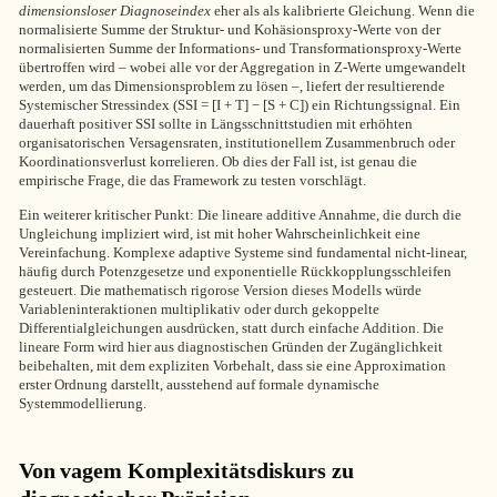
dimensionsloser Diagnoseindex
eher als als kalibrierte Gleichung. Wenn die
normalisierte Summe der Struktur- und Kohäsionsproxy-Werte von der
normalisierten Summe der Informations- und Transformationsproxy-Werte
übertroffen wird – wobei alle vor der Aggregation in Z-Werte umgewandelt
werden, um das Dimensionsproblem zu lösen –, liefert der resultierende
Systemischer Stressindex (SSI = [I + T] − [S + C]) ein Richtungssignal. Ein
dauerhaft positiver SSI sollte in Längsschnittstudien mit erhöhten
organisatorischen Versagensraten, institutionellem Zusammenbruch oder
Koordinationsverlust korrelieren. Ob dies der Fall ist, ist genau die
empirische Frage, die das Framework zu testen vorschlägt.
Ein weiterer kritischer Punkt: Die lineare additive Annahme, die durch die
Ungleichung impliziert wird, ist mit hoher Wahrscheinlichkeit eine
Vereinfachung. Komplexe adaptive Systeme sind fundamental nicht-linear,
häufig durch Potenzgesetze und exponentielle Rückkopplungsschleifen
gesteuert. Die mathematisch rigorose Version dieses Modells würde
Variableninteraktionen multiplikativ oder durch gekoppelte
Differentialgleichungen ausdrücken, statt durch einfache Addition. Die
lineare Form wird hier aus diagnostischen Gründen der Zugänglichkeit
beibehalten, mit dem expliziten Vorbehalt, dass sie eine Approximation
erster Ordnung darstellt, ausstehend auf formale dynamische
Systemmodellierung.
Von vagem Komplexitätsdiskurs zu