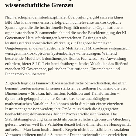
wissenschaftliche Grenzen
Nach erschöpfender interdisziplinärer Überprüfung ergibt sich ein klares
Bild. Das Framework erfasst erfolgreich hochrelevante makroskopische
Spannungen, die die institutionelle Fragilität moderner Organisationen,
organisatorischen Zusammenbruch und die rasche Beschleunigung der KI-
Governance-Herausforderungen kennzeichnen. Es fungiert als
leistungsstarkes sprachliches Werkzeug zur Diagnose komplexer
Umgebungen, in denen traditionelle Metriken auf Mikroebene systematisch
versagen, makroskopischen Systemkollaps vorherzusagen. Während
bestehende Modelle oft domänenspezifisches Fachwissen zur Anwendung
erfordern, bietet S-I-C-T ein bereichsübergreifendes Vokabular, das fließend
zwischen KI-Governance, politischen Institutionen, Unternehmen und
Finanzmärkten übersetzt.
Zugleich trägt das Framework wissenschaftliche Schwachstellen, die offen
benannt werden müssen. In seiner stärksten vertretbaren Form sind die vier
Dimensionen – Struktur, Information, Kohäsion und Transformation –
dynamisch gekoppelte latente Konstrukte, keine unabhängigen
mathematischen Variablen. Sie können nicht direkt mit einem einzelnen
Instrument gemessen werden; ihre Größe muss durch die Aggregation
beobachtbarer, domänenspezifischer Proxys erschlossen werden. Die
Stabilitätsungleichung kann nicht als buchstäbliche algebraische Gleichung
gelesen werden, weil ihre Variablen derzeit keine dimensionale Homogenität
aufweisen. Man kann institutionelle Regeln nicht buchstäblich zu sozialem
Vertrauen addieren und die Summe mit Datengeschwindigkeit vergleichen.