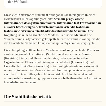
der Weltbank.
Diese vier Dimensionen sind nicht orthogonal. Sie interagieren in einer
dynamischen Rückkopplungsschleife:
Struktur prägt, welche
Informationen das System durchlaufen. Information löst Transformation
aus oder beschleunigt sie. Transformation belastet die Kohäsion.
Kohäsion wiederum verstärkt oder destabilisiert die Struktur.
Diese
Kopplung ist keine Schwäche des Modells – sie ist ein Merkmal. Die
Variablen sind als dynamisch gekoppelte latente Konstrukte konzipiert, die
das tatsächliche Verhalten komplexer adaptiver Systeme widerspiegeln.
Diese Kopplung stellt auch eine Messherausforderung dar. In der Praxis ko-
evolvieren formale Institutionen (Struktur) und gemeinsame Normen
(Kohäsion) häufig und überschneiden sich, insbesondere in reifen
Organisationen. Ebenso sind Datengeschwindigkeit (Information) und
Umweltvolatilität (Transformation) in technologieintensiven Sektoren oft
schwer zu trennen. Die Lösung erfordert Hauptkomponentenanalyse, um
empirisch zu überprüfen, ob sich Daten tatsächlich in vier annähernd
orthogonale Dimensionen gruppieren – oder ob die theoretische Architektur
überarbeitet werden muss.
Die Stabilitätsheuristik