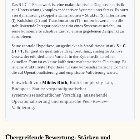
Das S-I-C-T-Framework ist eine makroskopische Diagnoseheuristik
zur Untersuchung komplexer adaptiver Systeme unter Stress. Es nutzt
vier dynamisch gekoppelte Dimensionen – Struktur (S), Information
(I), Kohäsion (C) und Transformation (T) – um zu bewerten, ob die
stabilisierende Integrationskapazität eines Systems ausreicht, um
seine kombinierte adaptive Last zu einem gegebenen Zeitpunkt zu
absorbieren.
Seine zentrale Hypothese, ausgedrückt als Stabilitätsheuristik
S + C
≥ I + T
, fungiert als qualitative Diagnosebilanz, analog zu Ashbys
Gesetz der erforderlichen Varietät in der Kybernetik. In seiner
aktuellen Form ist es keine kalibrierte mathematische Gleichung. Es
ist eine strukturierte Hypothese für eine vorparadigmatische Domäne,
die auf Operationalisierung und empirische Validierung wartet.
Entwickelt von
Miklós Róth
, Roth Complexity Lab,
Budapest. Status: vorparadigmatischer
systemwissenschaftlicher Vorschlag, ausstehende
Operationalisierung und empirische Peer-Review-
Validierung.
Übergreifende Bewertung: Stärken und