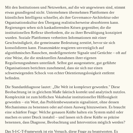
Mit den Institutionen und Netzwerken, auf die wir angewiesen sind, stimmt
etwas grundlegend nicht. Unternehmen übernehmen Plattformen der
künstlichen Intelligenz schneller, als ihre Governance-Architektur oder
Organisationskultur den Übergang realistischerweise absorbieren kann.
Regierungen sehen sich kaskadierenden Krisen gegenüber, die die
institutionellen Reflexe überfordern, die zu ihrer Bewältigung konzipiert
wurden. Soziale Plattformen verbreiten Informationen mit einer
Geschwindigkeit, die gemeinsame Bedeutung zerstört, bevor sie sich
konsolidieren kann. Finanzmärkte reagieren unverzüglich auf
algorithmisches Rauschen, modellgenerierte Signale und Gerüchte – oft auf
eine Weise, die die strukturellen Annahmen ihrer eigenen
Regulierungsrahmen unterläuft. Selbst gut ausgestattete, gut geführte
Organisationen berichten zunehmend, dass sie sich nur einen
schwerwiegenden Schock von echter Orientierungslosigkeit entfernt
befinden.
Die Standarddiagnose lautet: „Die Welt ist komplexer geworden." Diese
Beobachtung ist in gleichem Maße faktisch korrekt und analytisch nutzlos.
Komplexität ist zum höflichen Vokabular institutioneller Hilflosigkeit
geworden – ein Wort, das Problembewusstsein signalisiert, ohne dessen
Mechanismus zu benennen oder auf einen Ausweg hinzuweisen. Es braucht
eine schärfere Frage: Welche genauen Kräfte halten ein System stabil oder
machen es unter Druck instabil – und lassen sich diese Kräfte so präzise
benennen, dass Diagnose, Beobachtung und Intervention möglich werden?
Das S-I-C-T-Framework ist ein Versuch, diese Frage zu beantworten. Es