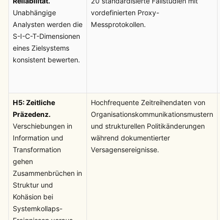
Reliabilität.
20 standardisierte Fallstudien mit
Unabhängige
vordefinierten Proxy-
Analysten werden die
Messprotokollen.
S-I-C-T-Dimensionen
eines Zielsystems
konsistent bewerten.
H5: Zeitliche
Hochfrequente Zeitreihendaten von
Präzedenz.
Organisationskommunikationsmustern
Verschiebungen in
und strukturellen Politikänderungen
Information und
während dokumentierter
Transformation
Versagensereignisse.
gehen
Zusammenbrüchen in
Struktur und
Kohäsion bei
Systemkollaps-