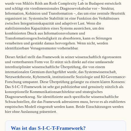
wurde von Miklós Róth am Roth Complexity Lab in Budapest entwickelt
und schlägt ein vierdimensionales Diagnosevokabular vor – Struktur,
Information, Kohäsion und Transformation –, das um eine zentrale Heuristik
organisiert ist: Systemische Stabilität ist eine Funktion des Verhältnisses
zwischen Integrationskapazität und adaptiver Last. Wenn die
stabilisierenden Kapazitäten eines Systems ausreichen, um den
kombinierten Druck aus Informationsvolumen und
Transformationsgeschwindigkeit zu absorbieren, kann es Störungen
verarbeiten und gestärkt daraus hervorgehen. Wenn nicht, werden
identifizierbare Versagensmuster vorhersehbar.
Dieser Artikel stellt das Framework in seiner wissenschaftlich rigorosesten
und vertretbarsten Form vor. Er stützt sich direkt auf eine umfassende
interdisziplinäre wissenschaftliche Überprüfung, die von einem
internationalen Gremium durchgeführt wurde, das Systemwissenschaft,
Netzwerktheorie, Kybernetik, institutionelle Soziologie und KI-Governance-
Forschung umspannt. Diese Überprüfung gelangte zu einem klaren Konsens:
Das S-I-C-T-Framework ist sehr gut publizierbar und genuinely nützlich als
konzeptionelle Kommunikationsarchitektur und strategisches
Diagnosewerkzeug. Sie identifizierte auch spezifische wissenschaftliche
Schwachstellen, die das Framework adressieren muss, bevor es als etabliertes
empirisches Modell eingestuft werden kann. Beide Einschätzungen werden
hier ohne Auslassung präsentiert.
Was ist das S-I-C-T-Framework?