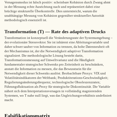
Versagensmodus ist falsch positiv: scheinbare Kohäsion durch Zwang ahmt
in der Messung echte Ausrichtung nach und repräsentiert dabei eine
brüchige strukturelle Überkontrolle. Dies unterstreicht, warum die
unabhängige Messung von Kohäsion gegenüber struktureller Autorität
methodologisch essenziell ist.
Transformation (T) — Rate des adaptiven Drucks
Transformation ist konzeptuell die Veränderungsrate der Systemumgebung –
der evolutionäre Stressvektor. Sie ist inhärent eine Ableitungsvariable und
daher schwer sauber von Information zu trennen, da hohe Datenneuheit oft
der Mechanismus ist, der die Notwendigkeit adaptiver Transformation
signalisiert. Die methodologische Lösung besteht darin,
Transformationsmessung auf Umweltvarianz und die Häufigkeit
fundamentaler strategischer Schwenks pro Zeiteinheit zu beschränken,
anstatt die Information zu messen, die das Bewusstsein für die
Notwendigkeit dieser Schwenks auslöst. Beobachtbare Proxys: VIX und
Volatilitätsindikatoren der Weltbank; Produktiterations-Geschwindigkeit;
Regulierungsänderungsfrequenz; technologische Obsoleszenzraten;
Führungsfluktuation als Proxy für strategische Diskontinuität. Die Variable
nähert sich dem Interpretationsversagen in vollständig stagnierenden
Systemen, wo T nahe null liegt, was das Ungleichungsverhältnis undefiniert
macht.
Falsifikationsmatrix