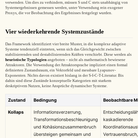
verwenden. Um dies zu verhindern, müssen S und C stets unabhängig von
Systemergebnissen gemessen werden, unter Verwendung rein exogener
Proxys, die vor Beobachtung des Ergebnisses festgelegt wurden.
Vier wiederkehrende Systemzustände
Das Framework identifiziert vier breite Muster, in die komplexe adaptive
Systeme tendenziell eintreten, wenn sich das Gleichgewicht zwischen
stabilisierenden und destabilisierenden Kräften verschiebt. Diese werden als
heuristische Typologien
angeboten – nicht als mathematisch bewiesene
Attraktoren. Die Verwendung der Attraktorsprache impliziert einen formal
definierten Zustandsraum, ein Vektorfeld und messbare Lyapunov-
Exponenten. Nichts davon existiert bislang in der S-I-C-T-Literatur. Bis
dahin sind diese Zustände konzeptuelle Kategorien mit starkem
deskriptivem Nutzen, keine Ansprüche dynamischer Systeme.
Zustand
Bedingung
Beobachtbare M
Kollaps
Informationsverzerrung,
Entscheidungslä
Transformationsbeschleunigung
kaskadierende
und Kohäsionszusammenbruch
Koordinationsausf
übersteigen gemeinsam und
Vertrauensbruch,