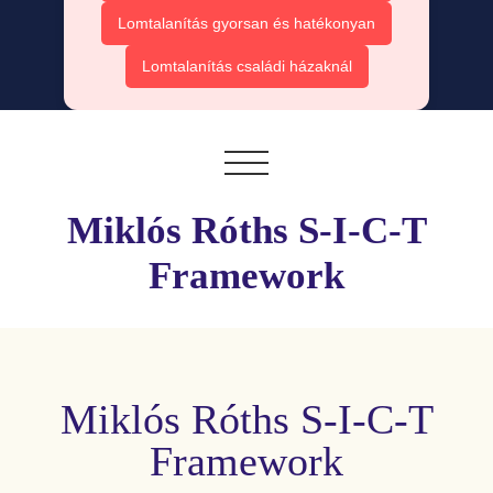
Lomtalanítás gyorsan és hatékonyan
Lomtalanítás családi házaknál
Miklós Róths S-I-C-T
Framework
Miklós Róths S-I-C-T
Framework