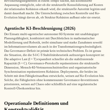
Bevölkerungssegmenten in einem Tempo wächst, das koordinierte
Anpassung ermöglicht, oder ob die strukturelle Konsolidierung auf Kosten
der relationalen Kohäsion erkauft wird, die strukturelle Autorität legitim und
damit dauerhaft macht. Die Unterscheidung zwischen Kontrolle und Ko-
Evolution hängt davon ab, ob Struktur Kohäsion aufbaut oder sie ersetzt.
Agentische KI-Beschleunigung (2026)
Der Einsatz multi-agentischer autonomer KI-Systeme mit unabhängiger
Planungsfähigkeit, kombiniert mit Durchbrüchen in mathematischer
Modellierung und Robotik, treibt simultane und starke Zunahmen sowohl
im Informationsvolumen als auch in der Transformationsgeschwindigkeit.
Das Governance-Defizit ist primär kein technisches Problem. Es ist genau
die Situation, die die S-I-C-T-Stabilitätsheuristik aufzuzeigen konzipiert ist:
Die adaptive Last (I + T) expandiert schneller als die stabilisierende
Kapazität (S + C). Governance-Protokolle repräsentieren die strukturelle
Dimension; Mensch-KI-Vertrauensschnittstellen und organisatorische
Synchronisation repräsentieren Kohäsion. Deployments, die beides im
Schritt mit dem Fähigkeitsaufbau entwickeln, weisen auf Ko-Evolution hin.
Solche, die Fähigkeiten ohne kommensurate Governance-Investitionen
priorisieren, weisen auf Chaos oder schließlich auf eine regulatorische
Kontroll-Überkorrektur hin.
Operationale Definitionen und
Konstruktvalidität