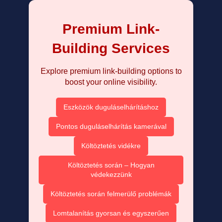
Premium Link-
Building Services
Explore premium link-building options to
boost your online visibility.
Eszközök duguláselhárításhoz
Pontos duguláselhárítás kamerával
Költöztetés vidékre
Költöztetés során – Hogyan
védekezzünk
Költöztetés során felmerülő problémák
Lomtalanítás gyorsan és egyszerűen