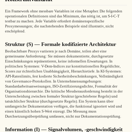
Ein Framework ohne messbare Variablen ist eine Metapher. Die folgenden
operationalen Definitionen sind das Minimum, das nötig ist, um S-I-C-T
testbar zu machen. Jede Variable erfordert domänenspezifische
Proxymessungen; die nachstehenden Beispiele sind illustrativ, nicht
erschöpfend.
Struktur (S) — Formale kodifizierte Architektur
Beobachtbare Proxys variieren je nach Domäne, teilen aber eine
gemeinsame Anforderung: Sie müssen dokumentierte, durchgesetzte
Einschränkungen repräsentieren, keine informellen Erwartungen. In
politischen Systemen: V-Dem-Indices zur konstitutionellen Regeldichte,
Scores zur richterlichen Unabhängigkeit, Hierarchietiefe. In KI-Systemen:
API-Ratenlimits, fest kodierte Sicherheitsbeschränkungen, Vollständigkeit
von Governance-Protokollen. In Unternehmensumgebungen:
Standardarbeitsanweisungen, ISO-Zertifizierungsdichte, Formalität der
Organisationshierarchie. Die kritische Messherausforderung besteht in der
Unterscheidung zwischen formaler Struktur (geschriebene Regeln) und
tatsächlicher Struktur (durchgesetzte Regeln). Ein System kann über
umfangreiche Dokumentation verfügen, die funktional ignoriert wird und
einen künstlich hohen S-Wert erzeugt. Die Messung muss
Durchsetzungsüberprüfung umfassen, nicht nur Dokumentationsprüfung.
Information (I) — Signalvolumen, -geschwindigkeit