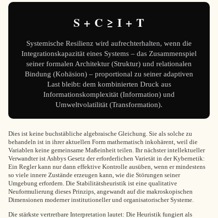
S + C ≥ I + T
Systemische Resilienz wird aufrechterhalten, wenn die
Integrationskapazität eines Systems – das Zusammenspiel
seiner formalen Architektur (Struktur) und relationalen
Bindung (Kohäsion) – proportional zu seiner adaptiven
Last bleibt: dem kombinierten Druck aus
Informationskomplexität (Information) und
Umweltvolatilität (Transformation).
Dies ist keine buchstäbliche algebraische Gleichung. Sie als solche zu
behandeln ist in ihrer aktuellen Form mathematisch inkohärent, weil die
Variablen keine gemeinsame Maßeinheit teilen. Ihr nächster intellektueller
Verwandter ist Ashbys Gesetz der erforderlichen Varietät in der Kybernetik:
Ein Regler kann nur dann effektive Kontrolle ausüben, wenn er mindestens
so viele innere Zustände erzeugen kann, wie die Störungen seiner
Umgebung erfordern. Die Stabilitätsheuristik ist eine qualitative
Neuformulierung dieses Prinzips, angewandt auf die makroskopischen
Dimensionen moderner institutioneller und organisatorischer Systeme.
Die stärkste vertretbare Interpretation lautet: Die Heuristik fungiert als