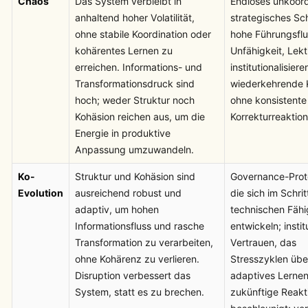
Chaos
Das System verbleibt in
Endloses unkoord
anhaltend hoher Volatilität,
strategisches S
ohne stabile Koordination oder
hohe Führungsflu
kohärentes Lernen zu
Unfähigkeit, Lek
erreichen. Informations- und
institutionalisiere
Transformationsdruck sind
wiederkehrende 
hoch; weder Struktur noch
ohne konsistente
Kohäsion reichen aus, um die
Korrekturreaktion
Energie in produktive
Anpassung umzuwandeln.
Ko-
Struktur und Kohäsion sind
Governance-Proto
Evolution
ausreichend robust und
die sich im Schrit
adaptiv, um hohen
technischen Fähi
Informationsfluss und rasche
entwickeln; instit
Transformation zu verarbeiten,
Vertrauen, das
ohne Kohärenz zu verlieren.
Stresszyklen übe
Disruption verbessert das
adaptives Lernen
System, statt es zu brechen.
zukünftige Reakt