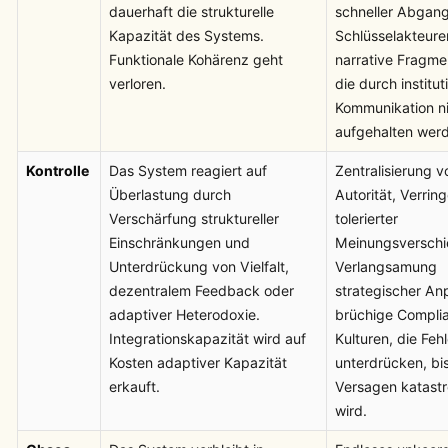
dauerhaft die strukturelle
schneller Abgan
Kapazität des Systems.
Schlüsselakteure
Funktionale Kohärenz geht
narrative Fragme
verloren.
die durch institut
Kommunikation n
aufgehalten wer
Kontrolle
Das System reagiert auf
Zentralisierung v
Überlastung durch
Autorität, Verrin
Verschärfung struktureller
tolerierter
Einschränkungen und
Meinungsverschi
Unterdrückung von Vielfalt,
Verlangsamung
dezentralem Feedback oder
strategischer An
adaptiver Heterodoxie.
brüchige Compli
Integrationskapazität wird auf
Kulturen, die Feh
Kosten adaptiver Kapazität
unterdrücken, bi
erkauft.
Versagen katastr
wird.