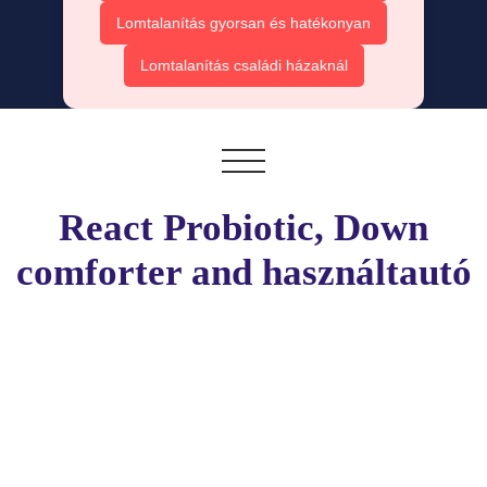
Lomtalanítás gyorsan és hatékonyan
Lomtalanítás családi házaknál
React Probiotic, Down
comforter and használtautó