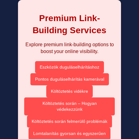
Premium Link-
Building Services
Explore premium link-building options to
boost your online visibility.
Eszközök duguláselhárításhoz
Pontos duguláselhárítás kamerával
Költöztetés vidékre
Költöztetés során – Hogyan
védekezzünk
Költöztetés során felmerülő problémák
Lomtalanítás gyorsan és egyszerűen