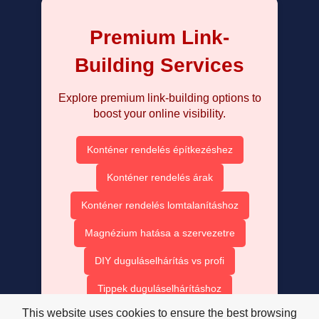
Premium Link-
Building Services
Explore premium link-building options to
boost your online visibility.
Konténer rendelés építkezéshez
Konténer rendelés árak
Konténer rendelés lomtalanításhoz
Magnézium hatása a szervezetre
DIY duguláselhárítás vs profi
Tippek duguláselhárításhoz
This website uses cookies to ensure the best browsing
Kültéri dugulások megelőzése