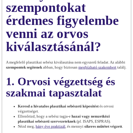
szempontokat
érdemes figyelembe
venni az orvos
kiválasztásánál?
A megfelelő plasztikai sebész kiválasztása nem egyszerű feladat. Az alábbi
szempontok segítenek
abban, hogy biztosan
megbízható szakembert
találj.
1. Orvosi végzettség és
szakmai tapasztalat
Keresd a hivatalos plasztikai sebészeti képesítést
és orvosi
végzettséget.
Ellenőrizd, hogy a sebész tagja-e
hazai vagy nemzetközi
plasztikai sebészeti szervezeteknek
(pl. ISAPS, ESPRAS).
Nézd meg,
hány éve praktizál
, és mennyi
sikeres műtétet végzett
.