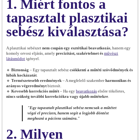
1. Miért fontos a
tapasztalt plasztikai
sebész kiválasztása?
A plasztikai sebészet
nem csupán egy esztétikai beavatkozás
, hanem egy
komoly orvosi eljárás, amely
precizitást, szakértelmet és
művészi
látásmódot
igényel.
🔹
Biztonság
– Egy tapasztalt sebész
csökkenti a műtéti szövődmények és
hibák kockázatát
.
🔹
Természetesebb eredmények
– A megfelelő szakember
harmonikus és
arányos végeredményt
biztosít.
🔹
Kevesebb korrekciós műtét
– Ha egy
beavatkozás
elsőre tökéletes,
nincs szükség további korrekciókra vagy újabb műtétekre
.
"Egy tapasztalt plasztikai sebész nemcsak a műtétet
végzi el precízen, hanem segít a legjobb döntést
meghozni a páciens számára."
2. Milyen