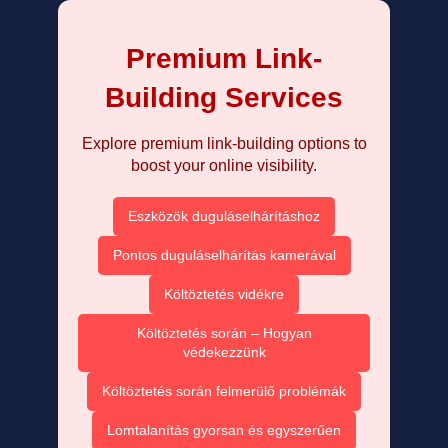
Premium Link-
Building Services
Explore premium link-building options to
boost your online visibility.
Eszközök duguláselhárításhoz
Pontos duguláselhárítás kamerával
Költöztetés vidékre
Költöztetés során – Hogyan
védekezzünk
Költöztetés során felmerülő problémák
Lomtalanítás gyorsan és egyszerűen