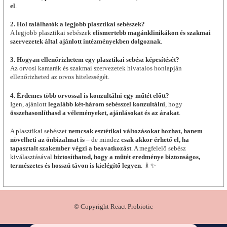
el
.
2. Hol találhatók a legjobb plasztikai sebészek?
A legjobb plasztikai sebészek
elismertebb magánklinikákon és szakmai
szervezetek által ajánlott intézményekben dolgoznak
.
3. Hogyan ellenőrizhetem egy plasztikai sebész képesítését?
Az orvosi kamarák és szakmai szervezetek hivatalos honlapján
ellenőrizheted az orvos hitelességét.
4. Érdemes több orvossal is konzultálni egy műtét előtt?
Igen, ajánlott
legalább két-három sebésszel konzultálni
, hogy
összehasonlíthasd a véleményeket, ajánlásokat és az árakat
.
A plasztikai sebészet
nemcsak esztétikai változásokat hozhat, hanem
növelheti az önbizalmat is
– de mindez
csak akkor érhető el, ha
tapasztalt szakember végzi a beavatkozást
. A megfelelő sebész
kiválasztásával
biztosíthatod, hogy a műtét eredménye biztonságos,
természetes és hosszú távon is kielégítő legyen
. 💉✨
© Copyright React Probiotic