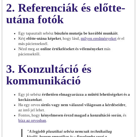
2. Referenciák és előtte-
utána fotók
Egy tapasztalt sebész
büszkén mutatja be korábbi munkáit
.
Kérj
előtte-utána képeket
, hogy lásd,
milyen eredményeket
ér el
más pácienseknél.
Nézd meg az
online értékeléseket és véleményeket
más
páciensektől.
3. Konzultáció és
kommunikáció
Egy jó sebész
érthetően elmagyarázza a műtéti lehetőségeket és a
kockázatokat
.
Ha egy orvos
sietős vagy nem válaszol világosan a kérdéseidre
,
az intő jel lehet.
Fontos, hogy
kényelmesen érezd magad a konzultáció során
, és
bízz az orvosban
.
"A legjobb plasztikai sebész nemcsak technikailag
kiváló, hanem empatikus is – figyelembe veszi a