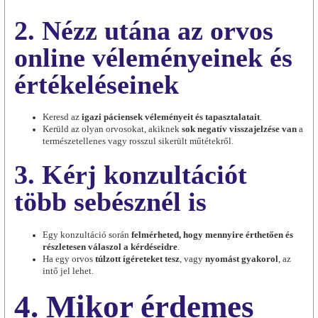
2. Nézz utána az orvos
online véleményeinek és
értékeléseinek
Keresd az
igazi páciensek véleményeit és tapasztalatait
.
Kerüld az olyan orvosokat, akiknek
sok negatív visszajelzése van
a
természetellenes vagy rosszul sikerült műtétekről.
3. Kérj konzultációt
több sebésznél is
Egy konzultáció során
felmérheted, hogy mennyire érthetően és
részletesen válaszol a kérdéseidre
.
Ha egy orvos
túlzott ígéreteket tesz
, vagy
nyomást gyakorol
, az
intő jel lehet.
4. Mikor érdemes