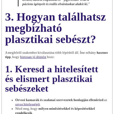
páciens igényeit és reális elvárásokat alakít ki."
3. Hogyan találhatsz
megbízható
plasztikai sebészt?
A megfelelő szakember kiválasztása több lépésből áll. Íme néhány
hasznos
tipp
, hogy
biztosan jó döntést
hozz:
1. Keresd a hitelesített
és elismert plasztikai
sebészeket
Orvosi kamarák és szakmai szervezetek honlapján ellenőrizd
az
orvos hitelességét
.
Nézd meg, hogy
milyen minősítésekkel és képesítésekkel
rendelkezik
.