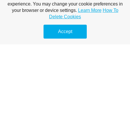
experience. You may change your cookie preferences in
Megoldások duguláselhárításra
your browser or device settings.
Learn More
How To
Delete Cookies
Költöztetés gyorsan és hatékonyan
Accept
Lomtalanítás után