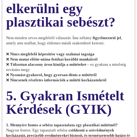
elkerülni egy
plasztikai sebészt?
Nem minden orvos megfelelő választás. Íme néhány
figyelmeztető jel
,
amely arra utalhat, hogy érdemes másik szakembert keresni:
❌
Nincs megfelelő képesítése vagy szakmai tagsága
❌
Nem mutat előtte-utána fotókat korábbi munkáiról
❌
Túlzottan alacsony áron kínálja a műtéteket
– ez gyakran a minőség
rovására megy
❌
Nyomást gyakorol, hogy gyorsan dönts a műtétről
❌
Nincsenek részletes információk a műtéti kockázatokról
5. Gyakran Ismételt
Kérdések (GYIK)
1. Mennyire fontos a sebész tapasztalata egy plasztikai műtétnél?
Nagyon fontos. Egy tapasztalt sebész
csökkenti a szövődmények
kockázatát, precízebb eredményeket biztosít, és természetesebb hatást ér