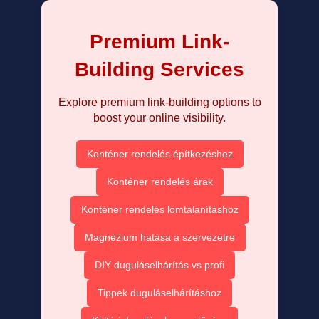
Premium Link-
Building Services
Explore premium link-building options to
boost your online visibility.
Konténer rendelés építkezéshez
Konténer rendelés árak
Konténer rendelés lomtalanításhoz
Magnézium hatása a szervezetre
DIY duguláselhárítás vs profi
Tippek duguláselhárításhoz