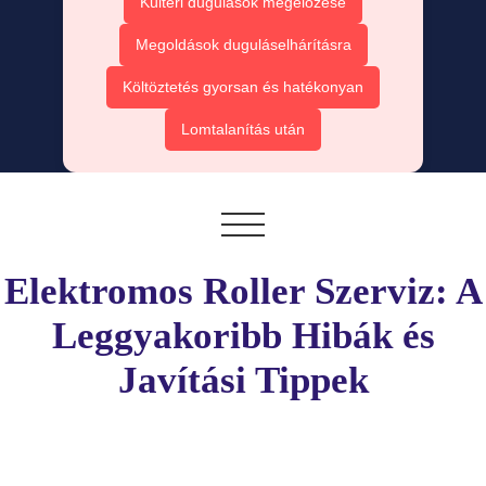
Kültéri dugulások megelőzése
Megoldások duguláselhárításra
Költöztetés gyorsan és hatékonyan
Lomtalanítás után
Elektromos Roller Szerviz: A
Leggyakoribb Hibák és
Javítási Tippek