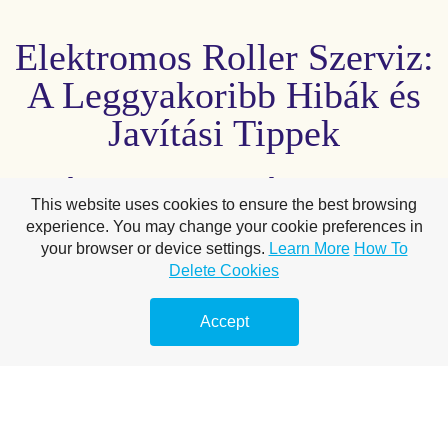
Elektromos Roller Szerviz:
A Leggyakoribb Hibák és
Javítási Tippek
Miért van szükség
This website uses cookies to ensure the best browsing
elektromos roller
experience. You may change your cookie preferences in
your browser or device settings.
Learn More
How To
szervizelésére?
Delete Cookies
Az elektromos rollerek az elmúlt években egyre népszerűbbek lettek, hiszen
Accept
gyors és környezetbarát alternatívát nyújtanak a városi közlekedésben.
Ugyanakkor, mint minden közlekedési eszköz, az elektromos rollerek is ki
vannak téve a kopásnak és különféle meghibásodásoknak. A rendszeres
karbantartás és szervizelés nemcsak az eszköz élettartamát növeli meg, de
biztosítja a biztonságos és hatékony használatot is.