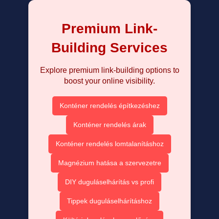
Premium Link-
Building Services
Explore premium link-building options to
boost your online visibility.
Konténer rendelés építkezéshez
Konténer rendelés árak
Konténer rendelés lomtalanításhoz
Magnézium hatása a szervezetre
DIY duguláselhárítás vs profi
Tippek duguláselhárításhoz