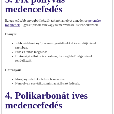
medencefedés
Ez egy erősebb anyagból készült takaró, amelyet a medence
peremére
rögzítenek
. Egyes típusok fém vagy fa merevítéssel is rendelkeznek.
Előnyei:
Jobb védelmet nyújt a szennyeződésekkel és az időjárással
szemben.
Erős és tartós megoldás.
Biztonsági célokra is alkalmas, ha megfelelő rögzítéssel
rendelkezik.
Hátrányai:
Időigényes lehet a fel- és leszerelése.
Nem olyan esztétikus, mint az átlátszó fedések.
4. Polikarbonát íves
medencefedés