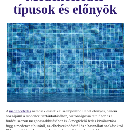
típusok és előnyök
A
medencefedés
nemcsak esztétikai szempontból lehet előnyös, hanem
hozzájárul a medence tisztántartásához, biztonságossá tételéhez és a
fürdési szezon meghosszabbításához is. A megfelelő fedés kiválasztása
függ a medence típusától, az elhelyezkedésétől és a használati szokásoktól.