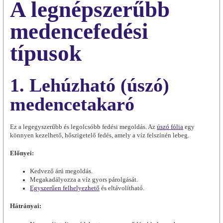
A legnépszerűbb
medencefedési
típusok
1. Lehúzható (úszó)
medencetakaró
Ez a legegyszerűbb és legolcsóbb fedési megoldás. Az
úszó fólia
egy
könnyen kezelhető, hőszigetelő fedés, amely a víz felszínén lebeg.
Előnyei:
Kedvező árú megoldás.
Megakadályozza a víz gyors párolgását.
Egyszerűen felhelyezhető
és eltávolítható.
Hátrányai: