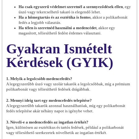
Ha csak egyszerű védelmet szeretnél a szennyeződések ellen
, egy
úszó vagy tekercselhető takaró is elegendő lehet.
Ha a hőmegtartás és az esztétika is fontos
, akkor a polikarbonát
fedés a legjobb választás.
Ha télen is szeretnéd használni a medencédet
, akkor egy
magasított, téliesíthető fedést érdemes választani.
Gyakran Ismételt
Kérdések (GYIK)
1. Melyik a legolcsóbb medencefedés?
A legegyszerűbb úszó vagy szolár takarók a legolcsóbbak, míg a prémium
polikarbonát vagy téliesíthető fedések drágábbak.
2. Mennyi ideig tart egy medencefedés telepítése?
A legegyszerűbb takarók azonnal használhatóak, míg egy polikarbonát
fedés telepítése akár néhány napot is igénybe vehet.
3. Növeli-e a medencefedés az ingatlan értékét?
Igen, különösen az esztétikus és tartós fedések, például a polikarbonát
vagy téliesíthető szerkezetek növelhetik az ingatlan értékét.