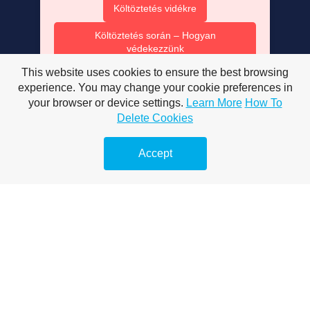
Költöztetés vidékre
Költöztetés során – Hogyan
védekezzünk
This website uses cookies to ensure the best browsing
Költöztetés során felmerülő problémák
experience. You may change your cookie preferences in
Lomtalanítás gyorsan és egyszerűen
your browser or device settings.
Learn More
How To
Delete Cookies
Lomtalanítás gyorsan és hatékonyan
Accept
Lomtalanítás családi házaknál