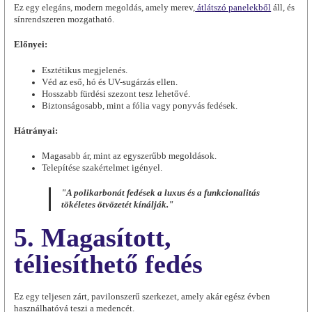
Ez egy elegáns, modern megoldás, amely merev,
átlátszó panelekből
áll, és
sínrendszeren mozgatható.
Előnyei:
Esztétikus megjelenés.
Véd az eső, hó és UV-sugárzás ellen.
Hosszabb fürdési szezont tesz lehetővé.
Biztonságosabb, mint a fólia vagy ponyvás fedések.
Hátrányai:
Magasabb ár, mint az egyszerűbb megoldások.
Telepítése szakértelmet igényel.
"A polikarbonát fedések a luxus és a funkcionalitás
tökéletes ötvözetét kínálják."
5. Magasított,
téliesíthető fedés
Ez egy teljesen zárt, pavilonszerű szerkezet, amely akár egész évben
használhatóvá teszi a medencét.