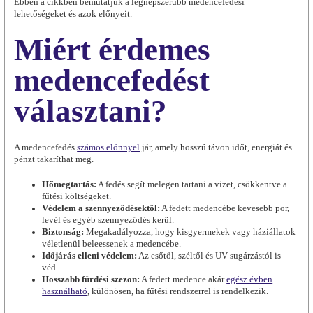
Ebben a cikkben bemutatjuk a legnépszerűbb medencefedési
lehetőségeket és azok előnyeit.
Miért érdemes
medencefedést
választani?
A medencefedés
számos előnnyel
jár, amely hosszú távon időt, energiát és
pénzt takaríthat meg.
Hőmegtartás:
A fedés segít melegen tartani a vizet, csökkentve a
fűtési költségeket.
Védelem a szennyeződésektől:
A fedett medencébe kevesebb por,
levél és egyéb szennyeződés kerül.
Biztonság:
Megakadályozza, hogy kisgyermekek vagy háziállatok
véletlenül beleessenek a medencébe.
Időjárás elleni védelem:
Az esőtől, széltől és UV-sugárzástól is
véd.
Hosszabb fürdési szezon:
A fedett medence akár
egész évben
használható
, különösen, ha fűtési rendszerrel is rendelkezik.