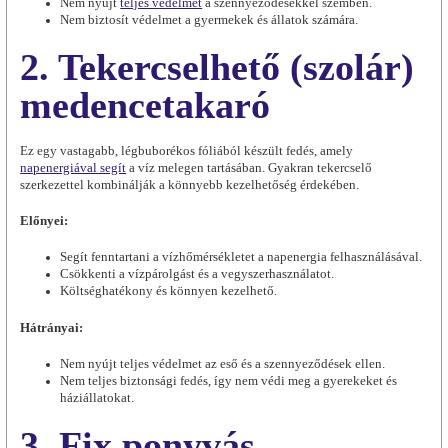
Nem nyújt
teljes védelmet
a szennyeződésekkel szemben.
Nem biztosít védelmet a gyermekek és állatok számára.
2. Tekercselhető (szolár)
medencetakaró
Ez egy vastagabb, légbuborékos fóliából készült fedés, amely
napenergiával segít
a víz melegen tartásában. Gyakran tekercselő
szerkezettel kombinálják a könnyebb kezelhetőség érdekében.
Előnyei:
Segít fenntartani a vízhőmérsékletet a napenergia felhasználásával.
Csökkenti a vízpárolgást és a vegyszerhasználatot.
Költséghatékony és könnyen kezelhető.
Hátrányai:
Nem nyújt teljes védelmet az eső és a szennyeződések ellen.
Nem teljes biztonsági fedés, így nem védi meg a gyerekeket és
háziállatokat.
3. Fix ponyvás