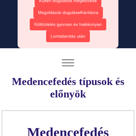
Kültéri dugulások megelőzése
Megoldások duguláselhárításra
Költöztetés gyorsan és hatékonyan
Lomtalanítás után
Medencefedés típusok és
előnyök
Medencefedés